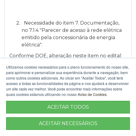
Necessidade do item 7. Documentação,
no 7.1.4 "Parecer de acesso à rede elétrica
emitido pela concessionária de energia
elétrica".
Conforme DOE, alteração neste item no edital:
Utilizamos cookies necessários para o pleno funcionamento do nosso site,
https://www.diariooficial.rs.gov.br/materia?
para aprimorar e personalizar sua experiência durante a navegação, bem
id=1287839
como outros cookies adicionais. Ao clicar em "Aceitar Todos", você terá
acesso a todas as funcionalidades da página e nos ajudará a desenvolver
um site cada vez melhor. Você pode encontrar mais informações sobre
quais cookies estamos utilizando no nosso
Aviso de Cookies
.
ACEITAR TODOS
Tecnologias maduras como alcalina serão
ACEITAR NECESSÁRIOS
consideradas na proposta?