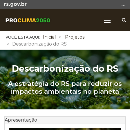
Ir
para
o
Abri
Alterna
conteúdo
a
a
Ir
bus
Início
navegaçã
Inicial
Projetos
para
do
Descarbonização do RS
o
conteúdo
menu
Ir
para
Descarbonização do RS
a
busca
A estratégia do RS para reduzir os
impactos ambientais no planeta
Apresentação